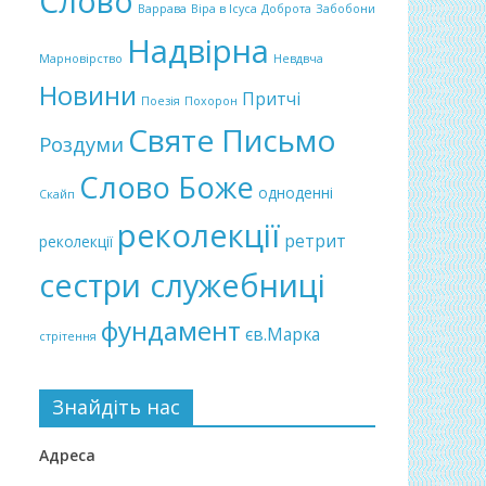
Слово
Варрава
Віра в Ісуса
Доброта
Забобони
Надвірна
Марновірство
Невдвча
Новини
Притчі
Поезія
Похорон
Святе Письмо
Роздуми
Слово Боже
одноденні
Скайп
реколекції
ретрит
реколекції
сестри служебниці
фундамент
єв.Марка
стрітення
Знайдіть нас
Адреса