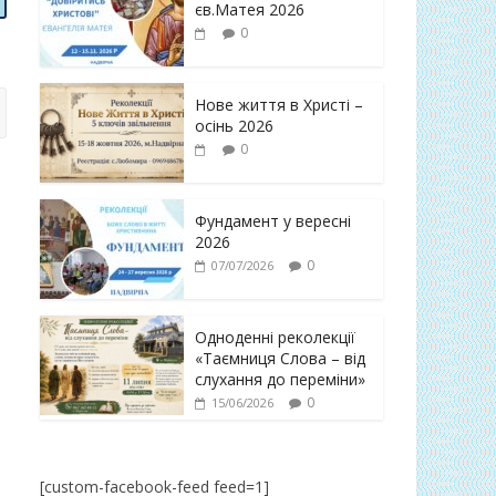
єв.Матея 2026
0
Нове життя в Христі –
осінь 2026
0
Фундамент у вересні
2026
0
07/07/2026
Одноденні реколекції
«Таємниця Слова – від
слухання до переміни»
0
15/06/2026
[custom-facebook-feed feed=1]