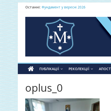
Останні:
Фундамент у вересні 2026
Одноденні реколекції «Таємниця Слова –
Фундамент у грудні 2026
Lectio Divina – єв.Матея 2026
Нове життя в Христі – осінь 2026
ПУБЛІКАЦІЇ
РЕКОЛЕКЦІЇ
АПОС
oplus_0