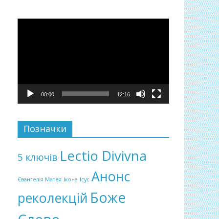
Відеопрогравач
00:00
12:16
Позначки
Lectio Divivna
5 ключів
Анонс
Євангелія Матея
Ікона
Ісус
Боже
реколекцій