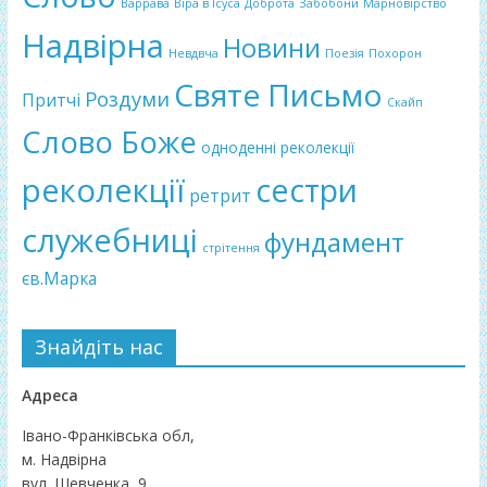
Варрава
Віра в Ісуса
Доброта
Забобони
Марновірство
Надвірна
Новини
Невдвча
Поезія
Похорон
Святе Письмо
Роздуми
Притчі
Скайп
Слово Боже
одноденні реколекції
реколекції
сестри
ретрит
служебниці
фундамент
стрітення
єв.Марка
Знайдіть нас
Адреса
Івано-Франківська обл,
м. Надвірна
вул. Шевченка, 9