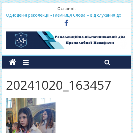
Останні:
Одноденні реколекції «Таємниця Слова – від слухання до
переміни»
Фундамент у грудні 2026
Lectio Divina – єв.Матея 2026
Нове життя в Христі – осінь 2026
Фундамент у вересні 2026
20241020_163457