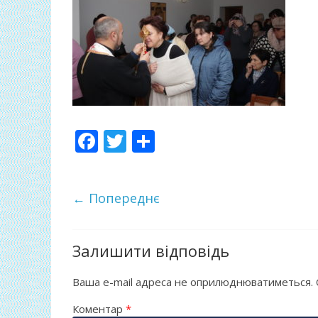
F
T
П
ac
w
о
e
itt
ді
← Попереднє
b
er
л
o
и
o
т
Залишити відповідь
k
и
Ваша e-mail адреса не оприлюднюватиметься.
ся
Коментар
*