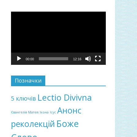
Відеопрогравач
00:00
12:16
Позначки
Lectio Divivna
5 ключів
Анонс
Євангелія Матея
Ікона
Ісус
Боже
реколекцій