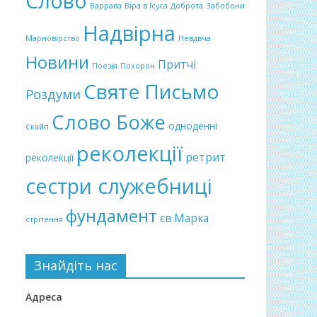
Слово
Варрава
Віра в Ісуса
Доброта
Забобони
Надвірна
Марновірство
Невдвча
Новини
Притчі
Поезія
Похорон
Святе Письмо
Роздуми
Слово Боже
одноденні
Скайп
реколекції
ретрит
реколекції
сестри служебниці
фундамент
єв.Марка
стрітення
Знайдіть нас
Адреса