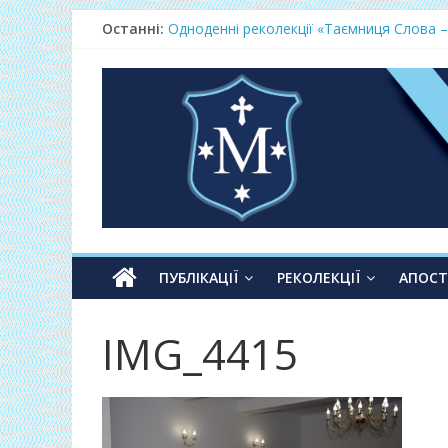
Останні:
Одноденні реколекції «Таємниця Слова –
Фундамент у грудні 2026
Lectio Divina – єв.Матея 2026
Нове життя в Христі – осінь 2026
Фундамент у вересні 2026
ПУБЛІКАЦІЇ
РЕКОЛЕКЦІЇ
АПОС
IMG_4415