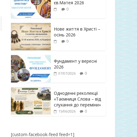
єв.Матея 2026
0
Нове життя в Христі –
осінь 2026
0
Фундамент у вересні
2026
0
07/07/2026
Одноденні реколекції
«Таємниця Слова – від
слухання до переміни»
0
15/06/2026
[custom-facebook-feed feed=1]