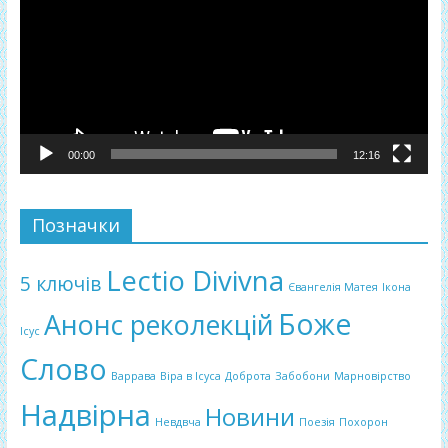
00:00
12:16
Позначки
Lectio Divivna
5 ключів
Євангелія Матея
Ікона
Боже
Анонс реколекцій
Ісус
Слово
Варрава
Віра в Ісуса
Доброта
Забобони
Марновірство
Надвірна
Новини
Невдвча
Поезія
Похорон