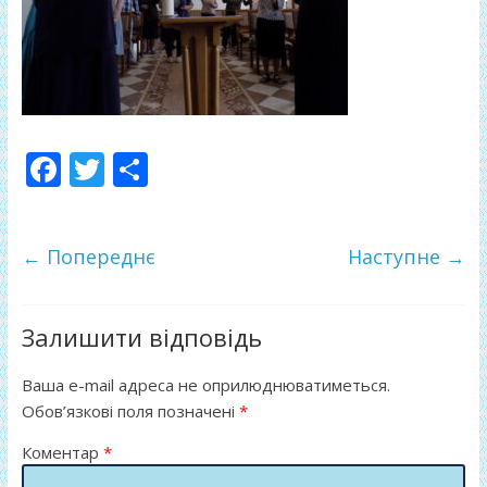
F
T
П
ac
w
о
e
itt
ді
← Попереднє
Наступне →
b
er
л
o
и
o
т
Залишити відповідь
k
и
Ваша e-mail адреса не оприлюднюватиметься.
ся
Обов’язкові поля позначені
*
Коментар
*