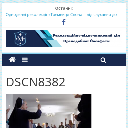
Останні:
Одноденні реколекції «Таємниця Слова – від слухання до
переміни»
Фундамент у грудні 2026
Lectio Divina – єв.Матея 2026
Нове життя в Христі – осінь 2026
Фундамент у вересні 2026
DSCN8382