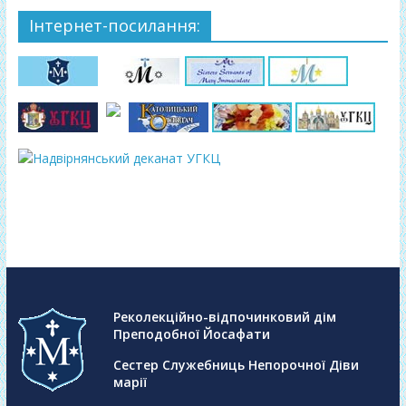
Інтернет-посилання:
Реколекційно-відпочинковий дім
Преподобної Йосафати
Сестер Служебниць Непорочної Діви
марії