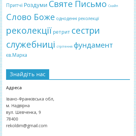
Святе Письмо
Роздуми
Притчі
Скайп
Слово Боже
одноденні реколекції
реколекції
сестри
ретрит
служебниці
фундамент
стрітення
єв.Марка
Знайдіть нас
Адреса
Івано-Франківська обл,
м. Надвірна
вул. Шевченка, 9
78400
rekoldim@gmail.com