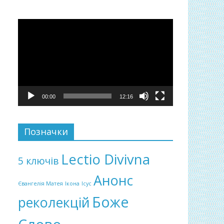
Відеопрогравач
00:00
12:16
Позначки
Lectio Divivna
5 ключів
Анонс
Євангелія Матея
Ікона
Ісус
Боже
реколекцій