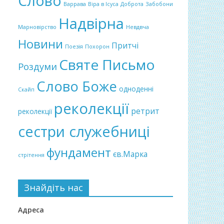
Слово
Варрава
Віра в Ісуса
Доброта
Забобони
Надвірна
Марновірство
Невдвча
Новини
Притчі
Поезія
Похорон
Святе Письмо
Роздуми
Слово Боже
одноденні
Скайп
реколекції
ретрит
реколекції
сестри служебниці
фундамент
єв.Марка
стрітення
Знайдіть нас
Адреса