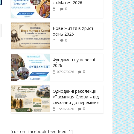
єв.Матея 2026
0
Нове життя в Христі –
осінь 2026
0
Фундамент у вересні
2026
0
07/07/2026
Одноденні реколекції
«Таємниця Слова – від
слухання до переміни»
0
15/06/2026
[custom-facebook-feed feed=1]