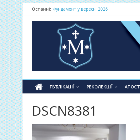
Останні:
Фундамент у вересні 2026
Одноденні реколекції «Таємниця Слова –
Фундамент у грудні 2026
Lectio Divina – єв.Матея 2026
Нове життя в Христі – осінь 2026
ПУБЛІКАЦІЇ
РЕКОЛЕКЦІЇ
АПОС
DSCN8381