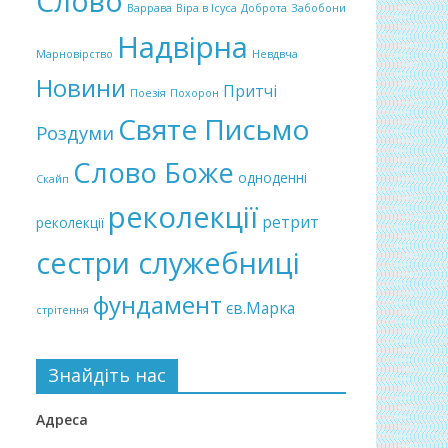
Слово
Варрава
Віра в Ісуса
Доброта
Забобони
Надвірна
Марновірство
Невдвча
Новини
Притчі
Поезія
Похорон
Святе Письмо
Роздуми
Слово Боже
одноденні
Скайп
реколекції
ретрит
реколекції
сестри служебниці
фундамент
єв.Марка
стрітення
Знайдіть нас
Адреса