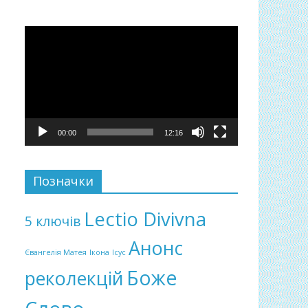
Відеопрогравач
00:00
12:16
Позначки
Lectio Divivna
5 ключів
Анонс
Євангелія Матея
Ікона
Ісус
Боже
реколекцій