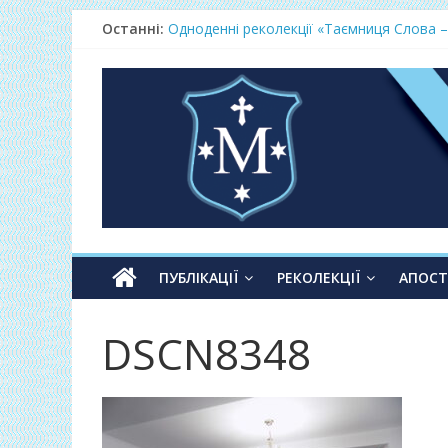
Останні:
Одноденні реколекції «Таємниця Слова –
Фундамент у грудні 2026
Lectio Divina – єв.Матея 2026
Нове життя в Христі – осінь 2026
Фундамент у вересні 2026
ПУБЛІКАЦІЇ
РЕКОЛЕКЦІЇ
АПОС
DSCN8348