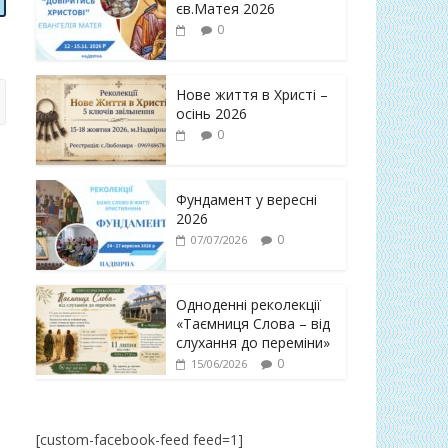
єв.Матея 2026
0
Нове життя в Христі –
осінь 2026
0
Фундамент у вересні
2026
0
07/07/2026
Одноденні реколекції
«Таємниця Слова – від
слухання до переміни»
0
15/06/2026
[custom-facebook-feed feed=1]