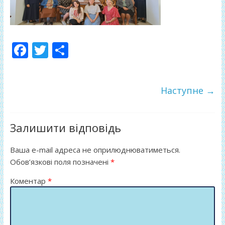
F
T
П
ac
w
о
e
itt
ді
Наступне →
b
er
л
o
и
o
т
Залишити відповідь
k
и
Ваша e-mail адреса не оприлюднюватиметься.
ся
Обов’язкові поля позначені
*
Коментар
*