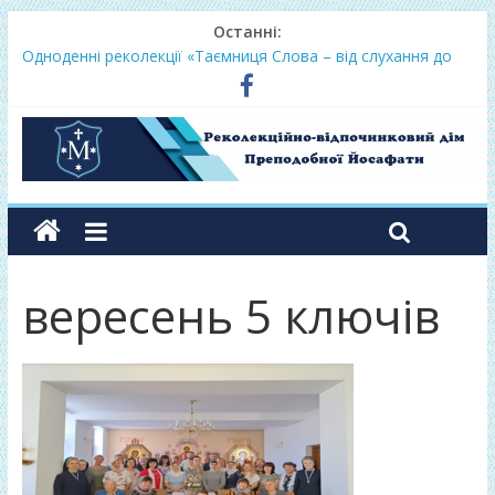
Останні:
Одноденні реколекції «Таємниця Слова – від слухання до
переміни»
Фундамент у грудні 2026
Lectio Divina – єв.Матея 2026
Нове життя в Христі – осінь 2026
Фундамент у вересні 2026
вересень 5 ключів