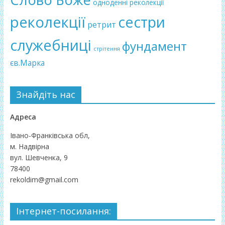
одноденні реколекції
реколекції
сестри
ретрит
служебниці
фундамент
стрітення
єв.Марка
Знайдіть нас
Адреса
Івано-Франківська обл,
м. Надвірна
вул. Шевченка, 9
78400
rekoldim@gmail.com
Інтернет-посилання: