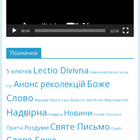
00:00
12:16
Позначки
Lectio Divivna
5 ключів
Євангелія Матея
Ікона
Боже
Анонс реколекцій
Ісус
Слово
Варрава
Віра в Ісуса
Доброта
Забобони
Марновірство
Надвірна
Новини
Невдвча
Поезія
Похорон
Святе Письмо
Роздуми
Притчі
Скайп
Слово Боже