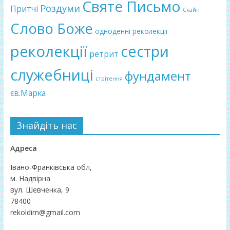
Святе Письмо
Роздуми
Притчі
Скайп
Слово Боже
одноденні реколекції
реколекції
сестри
ретрит
служебниці
фундамент
стрітення
єв.Марка
Знайдіть нас
Адреса
Івано-Франківська обл,
м. Надвірна
вул. Шевченка, 9
78400
rekoldim@gmail.com