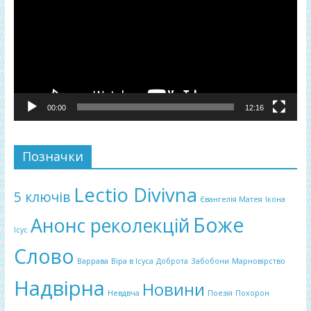
00:00
12:16
Позначки
Lectio Divivna
5 ключів
Євангелія Матея
Ікона
Боже
Анонс реколекцій
Ісус
Слово
Варрава
Віра в Ісуса
Доброта
Забобони
Марновірство
Надвірна
Новини
Невдвча
Поезія
Похорон