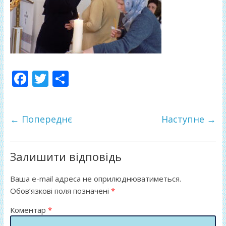
F
T
П
ac
w
о
e
itt
ді
← Попереднє
Наступне →
b
er
л
o
и
o
т
Залишити відповідь
k
и
Ваша e-mail адреса не оприлюднюватиметься.
ся
Обов’язкові поля позначені
*
Коментар
*