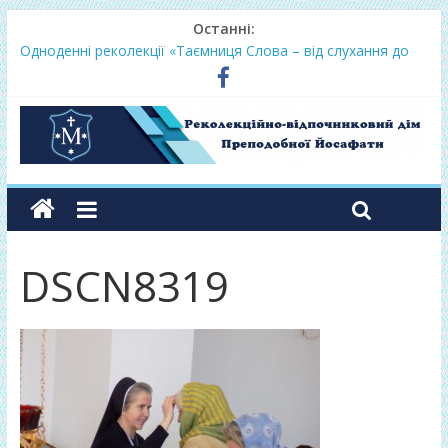
Останні:
Одноденні реколекції «Таємниця Слова – від слухання до
переміни»
Фундамент у грудні 2026
Lectio Divina – єв.Матея 2026
Нове життя в Христі – осінь 2026
Фундамент у вересні 2026
DSCN8319