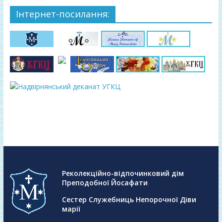
Інтернет-посилання:
Реколекційно-відпочинковий дім
Преподобної Йосафати
Сестер Служебниць Непорочної Діви
марії